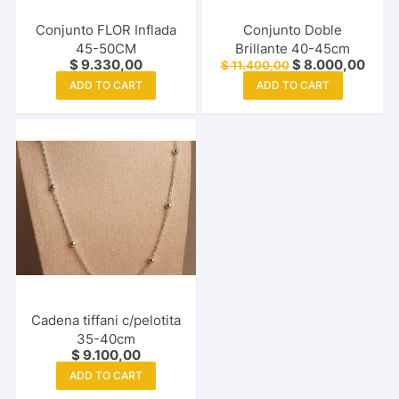
Conjunto FLOR Inflada
Conjunto Doble
45-50CM
Brillante 40-45cm
Original
Curre
$
9.330,00
$
8.000,00
$
11.400,00
price
price
ADD TO CART
ADD TO CART
was:
is:
$ 11.400,00.
$ 8.0
Cadena tiffani c/pelotita
35-40cm
$
9.100,00
ADD TO CART