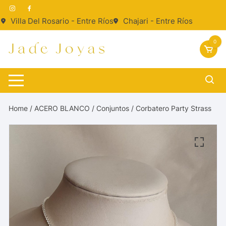
Saltar
al
Villa Del Rosario - Entre Ríos
Chajari - Entre Ríos
contenido
0
Home
/
ACERO BLANCO
/
Conjuntos
/ Corbatero Party Strass