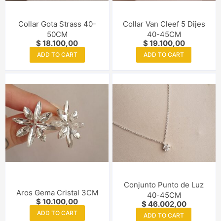
Collar Gota Strass 40-
Collar Van Cleef 5 Dijes
50CM
40-45CM
$
18.100,00
$
19.100,00
ADD TO CART
ADD TO CART
Conjunto Punto de Luz
Aros Gema Cristal 3CM
40-45CM
$
10.100,00
$
46.002,00
ADD TO CART
ADD TO CART