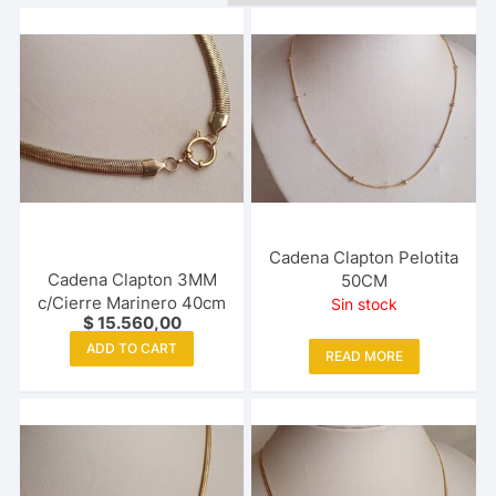
Cadena Clapton Pelotita
Cadena Clapton 3MM
50CM
c/Cierre Marinero 40cm
Sin stock
$
15.560,00
ADD TO CART
READ MORE