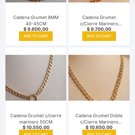
Cadena Grumet 8MM
Cadena Grumet
40-45CM
c/Cierre Marinero
$
9.600,00
$
9.700,00
40CM
ADD TO CART
ADD TO CART
Cadena Grumet c/cierre
Cadena Grumet Doble
marinero 50CM
c/Cierre Marinero
$
10.550,00
$
10.650,00
45CM
ADD TO CART
ADD TO CART