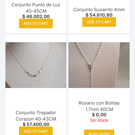
Conjunto Punto de Luz
Conjunto Susanito 4mm
40-45CM
$
54.610,80
$
46.002,00
ADD TO CART
ADD TO CART
Rosario con Bolitas
1.7mm 40CM
Conjunto Trepador
$
0,00
Corazon 40-43CM
Sin stock
$
57.400,00
ADD TO CART
READ MORE