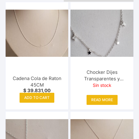
Chocker Dijes
Cadena Cola de Raton
Transparentes y
45CM
Estrellas 35-40cm
Sin stock
$
39.831,00
ADD TO CART
READ MORE