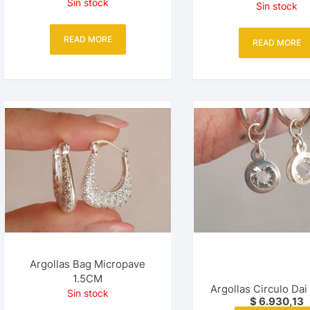
Sin stock
Sin stock
READ MORE
READ MORE
Argollas Bag Micropave
1.5CM
Argollas Circulo Da
Sin stock
$
6.930,13