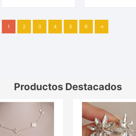
1
2
3
4
5
6
→
Productos Destacados