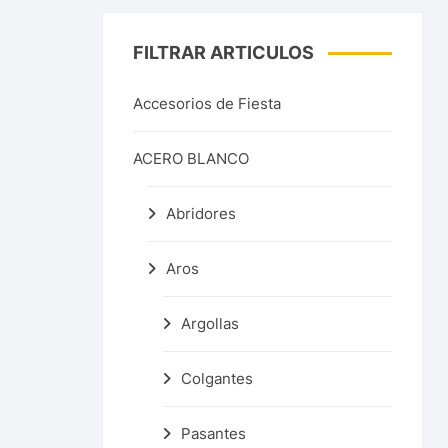
Dijes
Pulseras
Pulseras
Lisos
50cm
Brillo
5
FILTRAR ARTICULOS
Pulseras
Tobilleras
55cm
Electrofor
6
Accesorios de Fiesta
Religiosos
ACERO BLANCO
Abridores
Aros
Argollas
Colgantes
Pasantes