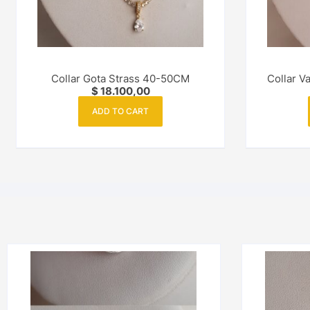
Collar Gota Strass 40-50CM
Collar V
$
18.100,00
ADD TO CART