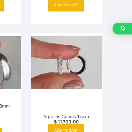
ADD TO CART
s 8mm
Argollas Cubics 1.5cm
$
11.700,00
ADD TO CART