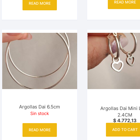
READ MORE
READ MORE
Argollas Dai 6.5cm
Argollas Dai Mini
Sin stock
2.4CM
$
4.772,13
ADD TO CART
READ MORE