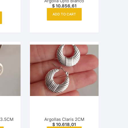
Argolla Ojito Blanco
$
10.856,61
ADD TO CART
i 3.5CM
Argollas Claris 2CM
$
10.618,01