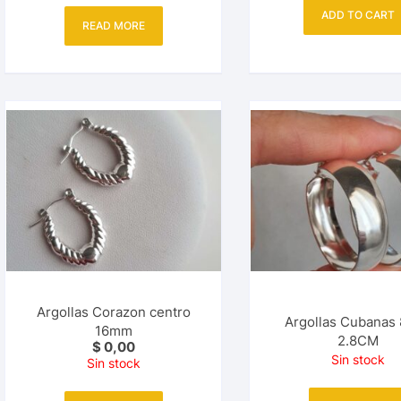
ADD TO CART
READ MORE
Argollas Corazon centro
Argollas Cubana
16mm
2.8CM
$
0,00
Sin stock
Sin stock