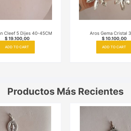
an Cleef 5 Dijes 40-45CM
Aros Gema Cristal
$
19.100,00
$
10.100,00
ADD TO CART
ADD TO CART
Productos Más Recientes