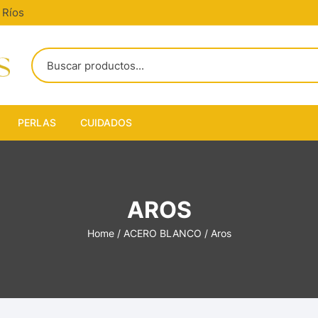
 Ríos
PERLAS
CUIDADOS
rgollas
Argollas
AROS
matura
olgantes
0cm
Colgantes
Home
/
ACERO BLANCO
/ Aros
uff
5cm
Cuff
asantes
0cm
Pasantes