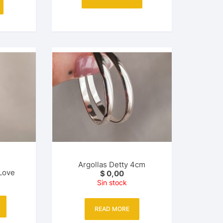
Argollas Detty 4cm
 Love
$
0,00
Sin stock
READ MORE