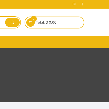
0
Total:
$
0,00