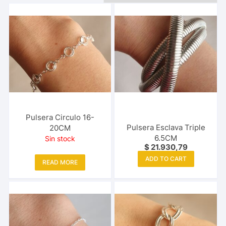
Pulsera Circulo 16-
Pulsera Esclava Triple
20CM
6.5CM
Sin stock
$
21.930,79
ADD TO CART
READ MORE