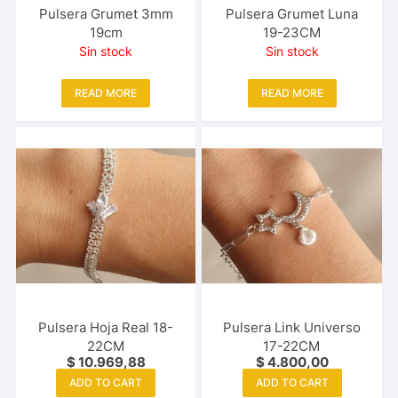
Pulsera Grumet 3mm
Pulsera Grumet Luna
19cm
19-23CM
Sin stock
Sin stock
READ MORE
READ MORE
Pulsera Hoja Real 18-
Pulsera Link Universo
22CM
17-22CM
$
10.969,88
$
4.800,00
ADD TO CART
ADD TO CART