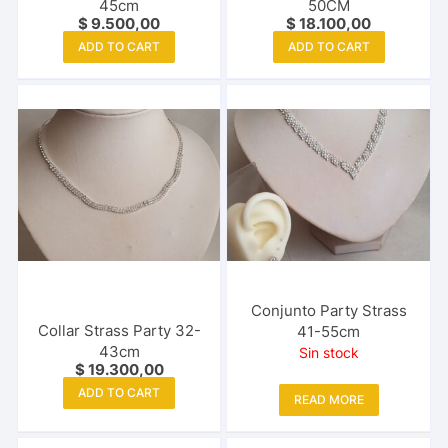
45cm
50CM
$
9.500,00
$
18.100,00
ADD TO CART
ADD TO CART
Conjunto Party Strass
Collar Strass Party 32-
41-55cm
43cm
Sin stock
$
19.300,00
ADD TO CART
READ MORE