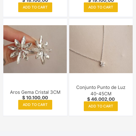
$
18.100,00
$
19.100,00
ADD TO CART
ADD TO CART
Conjunto Punto de Luz
Aros Gema Cristal 3CM
40-45CM
$
10.100,00
$
46.002,00
ADD TO CART
ADD TO CART